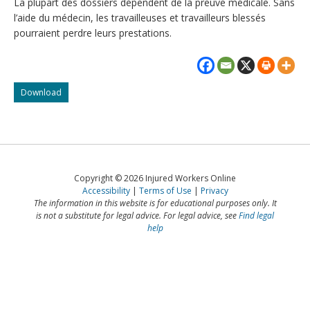
La plupart des dossiers dépendent de la preuve médicale. Sans
l’aide du médecin, les travailleuses et travailleurs blessés
pourraient perdre leurs prestations.
Comment
Download
aider
les
travailleuses
et
travailleurs
blessés
Copyright © 2026 Injured Workers Online
–
Accessibility
Terms of Use
Privacy
un
The information in this website is for educational purposes only. It
guide
is not a substitute for legal advice. For legal advice, see
Find legal
pour
help
les
médecins
en
Ontario