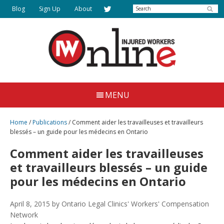
Skip
Search
Blog
Sign Up
About
to
main
content
Injured
Working
Together
Workers
MENU
for
Online
Justice
Home
/
Publications
/
Comment aider les travailleuses et travailleurs
blessés – un guide pour les médecins en Ontario
Comment aider les travailleuses
et travailleurs blessés – un guide
pour les médecins en Ontario
April 8, 2015
by Ontario Legal Clinics' Workers' Compensation
Network